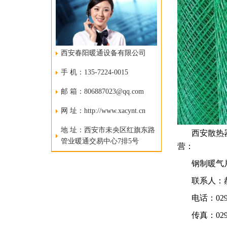
西安春阳暖通设备有限公司
手 机：135-7224-0015
邮 箱：806887023@qq.com
网 址：http://www.xacynt.cn
地 址：西安市未央区红旗东路
西安散热
管业暖通交易中心7排5号
营：
钢制
暖气
联系人：
电话：029-
传真：029-