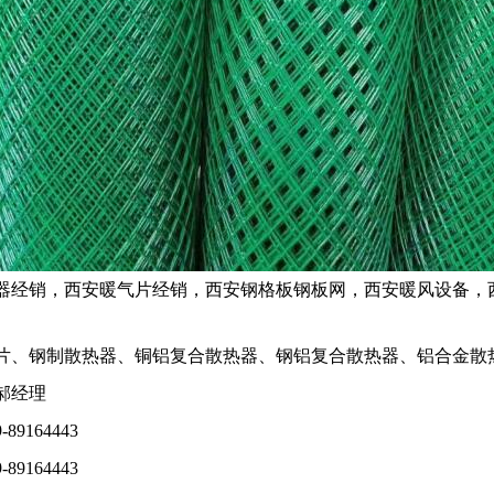
器经销
，
西安暖气片经销
，
西安钢格板钢板网
，
西安暖风设备
，
片
、
钢制散热器
、
铜铝复合散热器
、
钢铝复合散
热器
、
铝合金散
郝经理
89164443
89164443