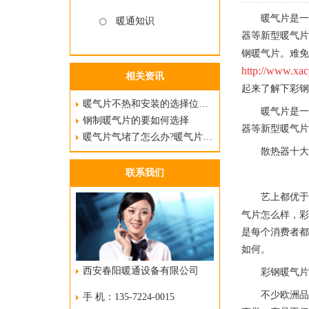
暖气片是
暖通知识
器等新型暖气片
钢暖气片。难
http://www.xac
相关资讯
起来了解下彩
暖气片不热和安装的选择位置布局有很大
暖气片是
钢制暖气片的要如何选择
器等新型暖气
暖气片气堵了怎么办?暖气片气堵了处理
散热器十
联系我们
艺上都优于
气片怎么样，
是每个消费者
如何。
西安春阳暖通设备有限公司
彩钢暖气
不少欧洲
手 机：135-7224-0015