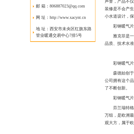
声誉，产品不
邮 箱：806887023@qq.com
装修是不会产生
小水道设计，
网 址：http://www.xacynt.cn
彩钢暖气
地 址：西安市未央区红旗东路
管业暖通交易中心7排5号
雅克菲是
品质、技术水
彩钢暖气
森德始创于
公司拥有这个
了不断创新。
彩钢暖气
芬兰瑞特格
万组，是欧洲
观大方，属于