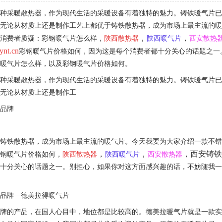
一种采暖散热器，作为现代生活的采暖设备有着独特的魅力。铸铁暖气片
无论从材质上还是制作工艺上都优于铸铁散热器，成为市场上最主流的暖
，
，
免消费者质疑：彩钢暖气片怎么样，
陕西散热器
陕西暖气片
西安散热
ynt.cn
彩钢暖气片价格如何，因为这是每个消费者都十分关心的话题之一
钢暖气片怎么样，以及彩钢暖气片价格如何。
一种采暖散热器，作为现代生活的采暖设备有着独特的魅力。铸铁暖气片
片无论从材质上还是制作工
大品牌
铸铁散热器，成为市场上最主流的暖气片。今天我要为大家介绍一款不错
，
，
，
西安铸
彩钢暖气片价格如何，
陕西散热器
陕西暖气片
西安散热器
都十分关心的话题之一。别担心，如果你对这方面感兴趣的话，不妨随我
片品牌—德美拉得暖气片
品牌的产品，在国人心目中，地位都是比较高的。德美拉暖气片就是一款