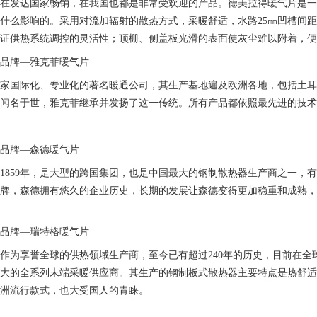
仅在发达国家畅销，在我国也都是非常受欢迎的产品。德美拉得暖气片是
什么影响的。采用对流加辐射的散热方式，采暖舒适，水路25㎜凹槽间
保证供热系统调控的灵活性；顶栅、侧盖板光滑的表面使灰尘难以附着，
片品牌—雅克菲暖气片
一家国际化、专业化的著名暖通公司，其生产基地遍及欧洲各地，包括土
准闻名于世，雅克菲继承并发扬了这一传统。所有产品都依照最先进的技
片品牌—森德暖气片
1859年，是大型的跨国集团，也是中国最大的钢制散热器生产商之一，有
品牌，森德拥有悠久的企业历史，长期的发展让森德变得更加稳重和成熟
片品牌—瑞特格暖气片
作为享誉全球的供热领域生产商，至今已有超过240年的历史，目前在全球
最大的全系列末端采暖供应商。其生产的钢制板式散热器主要特点是热舒
欧洲流行款式，也大受国人的青睐。