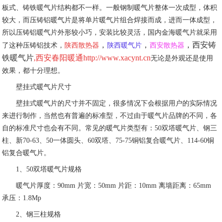
板式、铸铁暖气片结构都不一样。一般钢制暖气片整体一次成型，体积
较大，而压铸铝暖气片是将单片暖气片组合焊接而成，进而一体成型，
所以压铸铝暖气片外形较小巧，安装比较灵活，国内金海暖气片就采用
，
，
，
西安铸
了这种压铸铝技术，
陕西散热器
陕西暖气片
西安散热器
铁暖气片
,
西安春阳暖通http://www.xacynt.cn
无论是外观还是使用
效果，都十分理想。
壁挂式暖气片尺寸
壁挂式暖气片的尺寸并不固定，很多情况下会根据用户的实际情况
来进行制作，当然也有普遍的标准型，不过由于暖气片品牌的不同，各
自的标准尺寸也会有不同。常见的暖气片类型有：50双塔暖气片、钢三
柱、新70-63、50一体圆头、60双塔、75-75铜铝复合暖气片、114-60铜
铝复合暖气片。
1、50双塔暖气片规格
暖气片厚度：90mm 片宽：50mm 片距：10mm 离墙距离：65mm
承压：1.8Mp
2、钢三柱规格