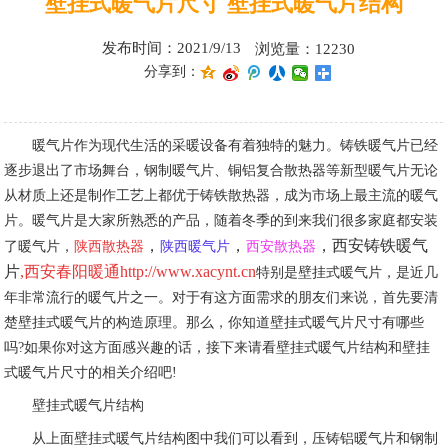
壁挂式暖气片尺寸 壁挂式暖气片结构
发布时间：2021/9/13
浏览量：12230
分享到：
暖气片作为现代生活的采暖设备有着独特的魅力。铸铁暖气片已经
逐步退出了市场舞台，钢制暖气片、铜铝复合散热器等新型暖气片无论
从材质上还是制作工艺上都优于铸铁散热器，成为市场上最主流的暖气
片。暖气片是大家所熟悉的产品，随着冬季的到来我们很多家庭都安装
，
，
，
西安铸铁暖气
了暖气片，
陕西散热器
陕西暖气片
西安散热器
片
,
西安春阳暖通http://www.xacynt.cn
特别是壁挂式暖气片，是近几
年非常流行的暖气片之一。对于有这方面需求的朋友们来说，首先要清
楚壁挂式暖气片的构造原理。那么，你知道壁挂式暖气片尺寸有哪些
吗?如果你对这方面感兴趣的话，接下来请看壁挂式暖气片结构和壁挂
式暖气片尺寸的相关介绍吧!
壁挂式暖气片结构
从上面壁挂式暖气片结构图中我们可以看到，压铸铝暖气片和钢制