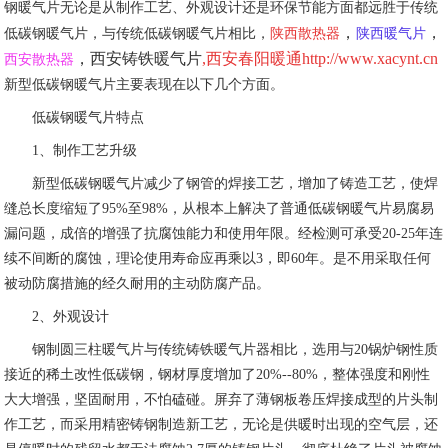
钢暖气片无论是从制作工艺、外观设计还是环保节能方面都远胜于传统
，
，
低碳钢暖气片，与传统低碳钢暖气片相比，
陕西散热器
陕西暖气片
，
西安铸铁暖气片
,
西安春阳暖通http://www.xacynt.cn
西安散热器
新型低碳钢暖气片主要表现在以下几个方面。
低碳钢暖气片特点
1、制作工艺升级
新型低碳钢暖气片减少了钢管的焊接工艺，增加了铸造工艺，使焊
缝总长度缩短了95%至98%，从根本上解决了普通低碳钢暖气片易腐易
漏问题，成倍的增强了抗腐蚀能力和使用年限。经检测可承受20-25年连
续不间断的腐蚀，理论使用寿命应再乘以3，即60年。是不用采取任何
被动防腐措施的经久耐用的主动防腐产品。
2、外观设计
钢制圆三柱暖气片与传统铸铁暖气片器相比，选用与20锅炉钢性质
接近的稀土改性低碳钢，钢材厚度增加了20%--80%，整体强度和刚性
大大增强，坚固耐用，不怕磕碰。屏弃了薄钢板卷压焊接成型的片头制
作工艺，而采用精密铸钢制造新工艺，无论是供暖时出现的空气层，还