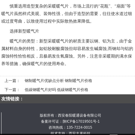
慎重选用造型复杂的采暖暖气片，市场上流行的“花瓶”、“扇面”等
暖气片虽然样式美观、装饰性强，但由于造型的需要，往往使水道过细
或过度弯曲，以致使用过程中实际散热效果降低。
选择新型暖气片
暖气片的类型：新型采暖暖气片的材质主要以钢、铝为主，由于金
属材料自身的特性，如铝较耐酸腐蚀但却容易发生碱腐蚀;而钢却与铝的
腐蚀特性恰恰相反，且极易发生氧腐蚀。另外，注意非采暖期的满水保
养等措施，确保暖气片的使用寿命。
上一篇：
钢制暖气片优缺点分析 钢制暖气片价格
下一篇：
低碳钢暖气片好吗 低碳钢暖气片价格
友情链接：
版权所有：西安春阳暖通设备有限公司
备案许可证：
陕ICP备17019501号-1
咨询热线：135-7224-0015
技术支持：
西安丰巢科技