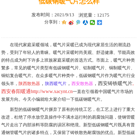
低碳钢暖气片怎么样
发布时间：2021/9/13
浏览量：12175
分享到：
在现代家庭采暖领域，暖气片采暖已成为现代家居生活的潮流趋
势，受到了年轻人的青睐。暖气片采暖时尚美观、舒适健康、节能高效
的特点成为时下许多上班族家庭采暖的首选方式。市面上，暖气片种类
繁多，常见的暖气片类型有低碳钢暖气片、铝制暖气片、铜制暖气片、
铜铝复合暖气片。在众多暖气片种类中，低碳钢暖气片作为暖气片行业
，
，
，
西安铸铁暖气片
,
领头羊，
陕西散热器
陕西暖气片
西安散热器
西安春阳暖通http://www.xacynt.cn
一直在引领着中国暖气片市场的
发展方向。今天小编就给大家介绍一下低碳钢暖气片。
新型的低碳钢暖气片摒弃了原有的传统工艺，在工艺上进行了重大
改进，杜绝了停水放空及操作中不满水远行时的易腐蚀问题，使钢管暖
气片走出了内部涂料等防腐的误区和绝境。新型低碳钢暖气片既具有普
通钢管暖气片的诸多特点，又保留了铸铁散热耐腐蚀的优点。新型低碳