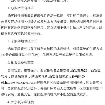
下面小编给大家介绍一下怎么选择暖气片。
1. 核实产品合格证
购买时仔细查看采暖暖气片产品合格证，应注明工作压力、标准散
热量及产品适用的供暖方式及对水质的要求等。选购钢制暖气片时还要
询问其选用钢管或钢板的厚度，建议选用不低于1.4mm厚度的产品，以
确保其具有较长的使用寿命。
2. 了解本地供暖方式
选购采暖暖气片前了解所在地区的水质情况、供暖系统的供暖方式
(如分户供暖还是小区供热)，供暖系统是开式系统还是闭式系统。
3. 配套设备很重要
,
，
合理安装、重在保养。
西安铜铝复合散热器
西安散热器
西安暖
，
，
,
气片
陕西散热器
陕西暖气片
西安春阳暖通设备有限公
,
司
http://www.xacynt.cn
采暖暖气片的采暖系统使用时间长，购买暖气片
时，要选购配套的水暖件，并由厂家专业人员或所在小区物业管理部门
进行安装，避免其它厂家的配件与暖气片不匹配而造成意外。
4. 外形复杂应谨慎